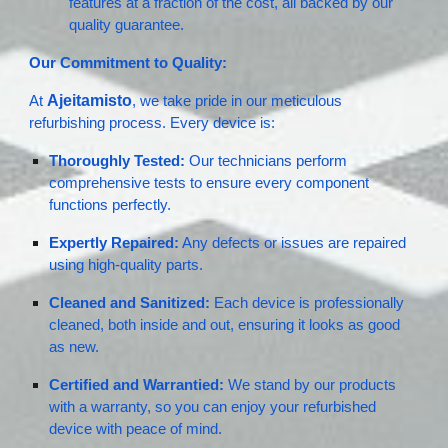
features at a fraction of the cost, all backed by our
quality guarantee.
Our Commitment to Quality:
Ajeitamisto
At
, we take pride in our meticulous
refurbishing process. Every device is:
Thoroughly Tested:
Our technicians perform
comprehensive tests to ensure every component
functions perfectly.
Expertly Repaired:
Any defects or issues are repaired
using high-quality parts.
Cleaned and Sanitized:
Each device is professionally
cleaned, both inside and out, ensuring it looks as good
as new.
Certified and Warrantied:
We stand by our products
with a warranty, so you can enjoy your refurbished
device with peace of mind.